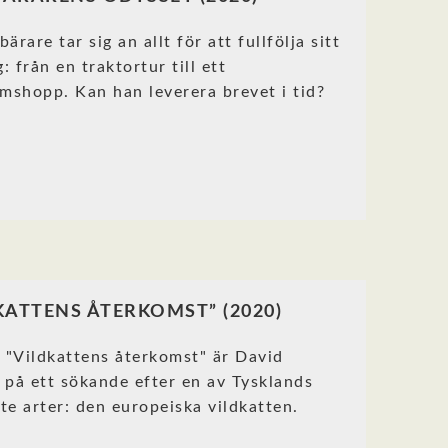
ärare tar sig an allt för att fullfölja sitt
: från en traktortur till ett
rmshopp. Kan han leverera brevet i tid?
KATTENS ÅTERKOMST” (2020)
n "Vildkattens återkomst" är David
 på ett sökande efter en av Tysklands
te arter: den europeiska vildkatten.