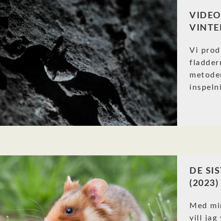
VIDEO
VINTE
Vi prod
fladder
metode
inspeln
DE SI
(2023)
Med min
vill ja