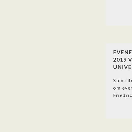
EVEN
2019 
UNIVER
Som fil
om eve
Friedri