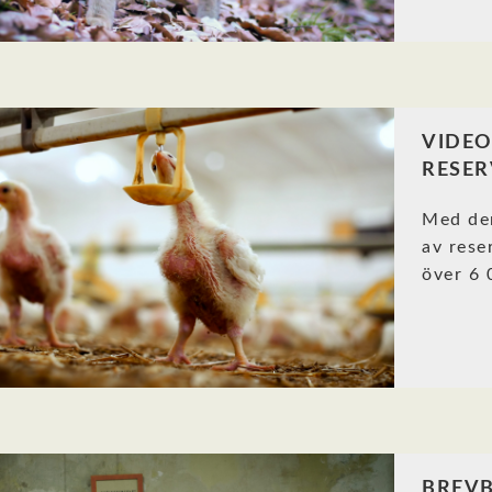
VIDE
RESER
Med de
av rese
över 6 
BREVB