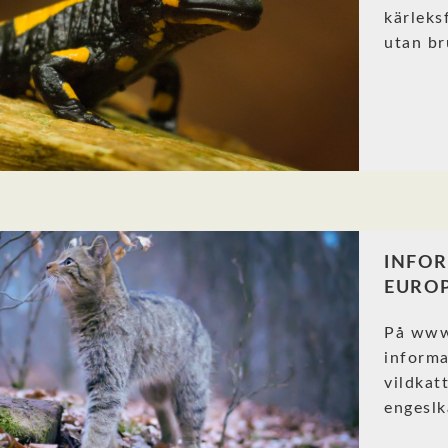
kärleks
utan br
INFO
EUROP
På www
informa
vildkat
engeslk