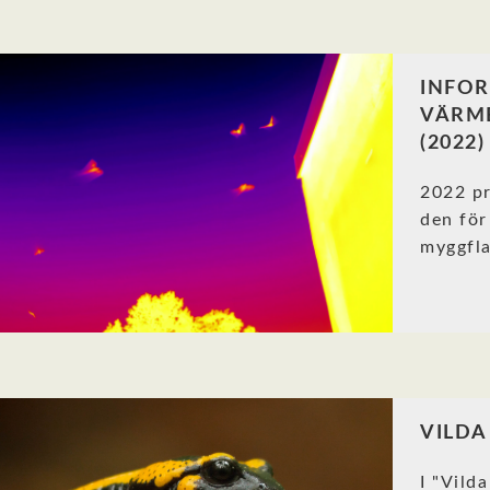
INFO
VÄRM
(2022)
2022 pr
den för
myggfla
VILDA
I "Vild