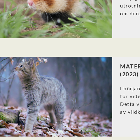
utrotni
om den
MATER
(2023)
I börja
för vid
Detta v
av vildk