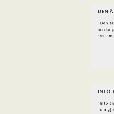
DEN Ä
"Den är
masterp
systema
INTO 
"Into t
som gjo