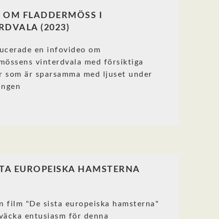
 OM FLADDERMÖSS I
RDVALA (2023)
ucerade en infovideo om
mössens vinterdvala med försiktiga
r som är sparsamma med ljuset under
ingen
STA EUROPEISKA HAMSTERNA
 film "De sista europeiska hamsterna"
g väcka entusiasm för denna