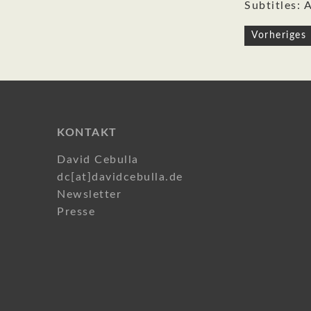
Subtitles: 
Beitragsn
Vorheriges 
KONTAKT
David Cebulla
dc[at]davidcebulla.de
Newsletter
Presse