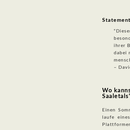
Statement
“Diese
besond
ihrer 
dabei 
mensc
– Davi
Wo kanns
Saaletals
Einen Somm
laufe eine
Plattforme