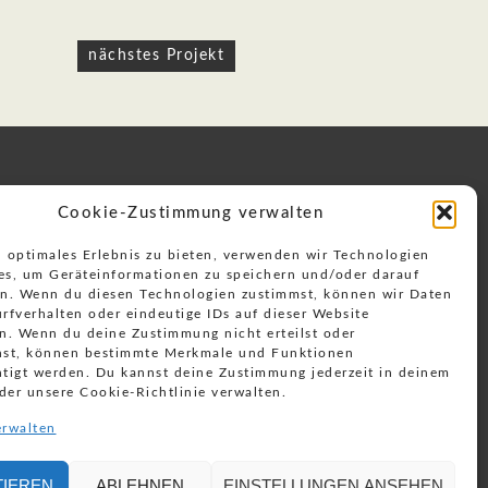
nächstes Projekt
WILDLIFE ADVENTURE
Cookie-Zustimmung verwalten
DOKUMENTATIONEN
n optimales Erlebnis zu bieten, verwenden wir Technologien
es, um Geräteinformationen zu speichern und/oder darauf
en. Wenn du diesen Technologien zustimmst, können wir Daten
Impressum & Datenschutz
rfverhalten oder eindeutige IDs auf dieser Website
Cookie-Richtlinie
en. Wenn du deine Zustimmung nicht erteilst oder
hst, können bestimmte Merkmale und Funktionen
htigt werden. Du kannst deine Zustimmung jederzeit in deinem
der unsere Cookie-Richtlinie verwalten.
erwalten
TIEREN
ABLEHNEN
EINSTELLUNGEN ANSEHEN