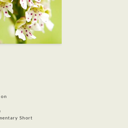
 on
n
mentary Short