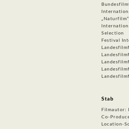
Bundesfilmf
Internatio
„Naturfilm
Internatio
Selection
Festival In
Landesfilm
Landesfilm
Landesfilm
Landesfilm
Landesfilmf
Stab
Filmautor:
Co-Produce
Location-Sc